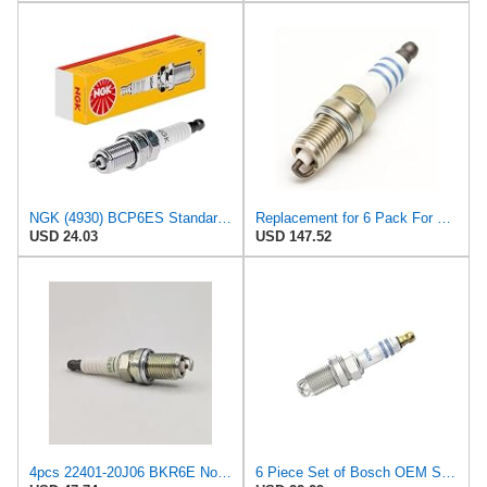
NGK (4930) BCP6ES Standard Spark Plug, Pack of 1
Replacement for 6 Pack For NGK Iridium IX Spark Plugs 2005-2008 For Chrysler Pacifica 3.8L V6 ps
USD 24.03
USD 147.52
4pcs 22401-20J06 BKR6E Normal Spark Plug for Nissan Audi Chevy Toyota Bentley Chrysler 2240120J06
6 Piece Set of Bosch OEM Spark Plug: 0242235766, FR7KTC, 7407 - Mercedes Benz: 0031597803