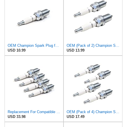
OEM Champion Spark Plug for Denso K16PRU, K16PR-U11, K16PRU11 Small Engine Motor
OEM (Pack of 2) Champion Spark Plugs for Denso K16PRU, K16PR-U11, K16PRU11 Engine
USD 10.99
USD 13.99
Replacement For Compatible With (Pack of 4) Champion Spark Plugs for Denso K16PRU, K16PR-U11,
OEM (Pack of 4) Champion Spark Plugs for Denso K16PRU, K16PR-U11, K16PRU11 Engine
USD 33.98
USD 17.49