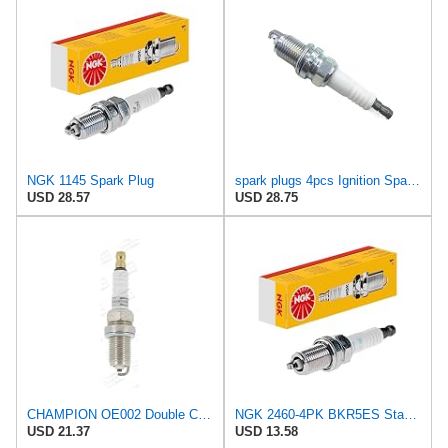
NGK 1145 Spark Plug
spark plugs 4pcs Ignition Spark Plugs ZFR6FGP Compatible with Chevrolet Compatible with Cruze/Aiwei
USD 28.57
USD 28.75
CHAMPION OE002 Double Copper Spark Plug, Set of 10
NGK 2460-4PK BKR5ES Standard Spark Plug, Pack of 4
USD 21.37
USD 13.58