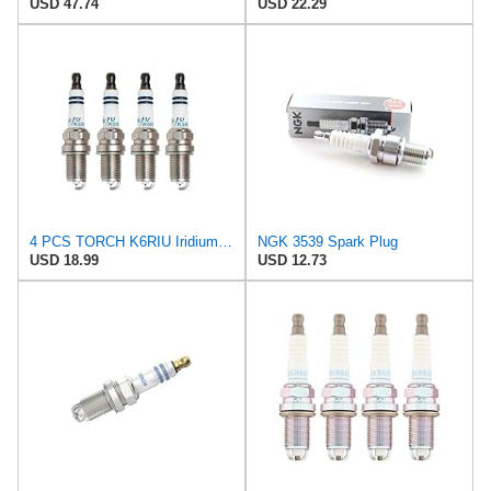
USD 47.74
USD 22.29
4 PCS TORCH K6RIU Iridium Spark Plug Replace for NGK # 6418 BKR6EIX,XP3923 XS3923 6458 3539
NGK 3539 Spark Plug
USD 18.99
USD 12.73