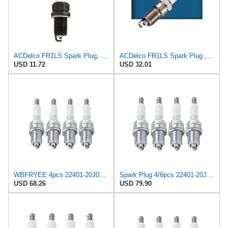
ACDelco FR1LS Spark Plug, Pack of 1
ACDelco FR1LS Spark Plug , Pack of 8
USD 11.72
USD 32.01
WBFRYEE 4pcs 22401-20J05 BKR5E Normal Spark Compatible with Nissan Altima Sentra 100 NX 240 SX 14mm
Spark Plug 4/6pcs 22401-20J05 BKR5E Normal Spark Plug/Fit For Nissan Altima Sentra 100 NX 240 SX
USD 68.26
USD 79.90