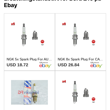
Ebay
NGK 5x Spark Plug For AUSTIN CATERHAM CHRYSLER CITROEN DACIA FIAT 82-18 271603
NGK 8x Spark Plug For CATERHAM CHRYSLER DACIA FIAT KIA LADA MAZDA 82-18 5962.TO
USD 18.72
USD 26.84