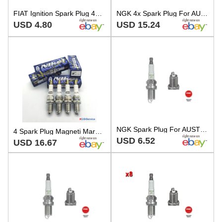
FIAT Ignition Spark Plug 46480362 For Panda Multipla Stilo Doblo
NGK 4x Spark Plug For AUSTIN CATERHAM CHRYSLER CITROEN DACIA FIAT 82-18 9GYSSR
USD 4.80
USD 15.24
NGK Spark Plug For AUSTIN CATERHAM CHRYSLER CITROEN DACIA FIAT VW 82-18 5894586
4 Spark Plug Magneti Marelli SNB7001 Nikel Audi A3 Citroen Fiat Opel Lancia Kia
USD 6.52
USD 16.67