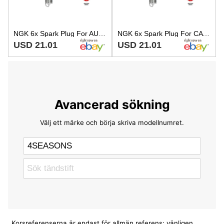
NGK 6x Spark Plug For AUSTIN CATERHAM CHRYSLER CITROEN DACIA FIAT 82-18 271727
NGK 6x Spark Plug For CATERHAM CHRYSLER DACIA FIAT KIA LADA MAZDA 82-18 7772453
USD 21.01
USD 21.01
Avancerad sökning
Välj ett märke och börja skriva modellnumret.
Korsreferenserna är endast för allmän referens; vänligen