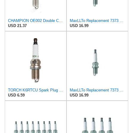
CHAMPION OE002 Double Copper Spark Plug, Set of 10
MaxLLTo Replacement 7373 V-Power Spark Plug for Bosch 7553 7554 7555 F7DC FR6DCX FR7DC FRDCX for
USD 21.37
USD 16.99
TORCH K6RTCU Spark Plug Replace for NGK BKR6E FR6E-D Sparks Plug, for Champion RC9YC, for DENSO
MaxLLTo Replacement 7373 V-Power Spark Plug for Bosch 7553 7554 7555 F7DC FR6DCX FR7DC FRDCX for
USD 6.59
USD 16.99