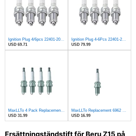
Ignition Plug 4/6pcs 22401-20J05 BKR5E Normal For Spark Plug/Fit For Nissan Altima Sentra 100 NX
Ignition Plug 4-6Pcs 22401-20J05 BKR5E Normal Spark Plug For NISSAN Altima Sentra 100 NX 240 SX
USD 69.71
USD 79.99
MaxLLTo 4 Pack Replacement 6962 V-Power Spark Plug for Bosch 242240530 242240530000 4028 4228 7524
MaxLLTo Replacement 6962 V-Power Spark Plug for Bosch 242240530 4028 4228 7524 7554 7555 7955 F7DC0
USD 31.99
USD 16.99
Ersättningständstift för Beru Z15 på