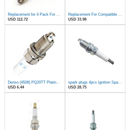
Replacement for 4 Pack For NGK Iridium IX Spark Plugs 2013-2019 For Subaru Outback H4 2.5L ps
Replacement For Compatible With (Pack of 4) Champion Spark Plugs for Denso K16PRU, K16PR-U11,
USD 112.72
USD 33.98
Denso (4508) PQ20TT Platinum TT Spark Plug, (Pack of 1)
spark plugs 4pcs Ignition Spark Plugs ZFR6FGP Compatible with Chevrolet Compatible with Cruze/Aiwei
USD 6.44
USD 28.75