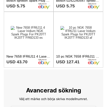
Bosch Ignition Spark Plug For Audi Citroen Fiat Renault Toyota VW 0242240554
Bosch 0242240547 Ignition Spark Plug 1 Poles M14x1.25 19mm 0.9mm
USD 5.75
USD 5.75
New 7658 IFR6J11 4 Laser Iridium NGK Spark Plugs For PK20TT IK20TT FR6D133 es
10 pc NGK 7658 IFR6J11 Laser Iridium Spark Plugs for PK20TT IK20TT FR6D133 af
USD 43.70
USD 127.41
Avancerad sökning
Välj ett märke och börja skriva modellnumret.