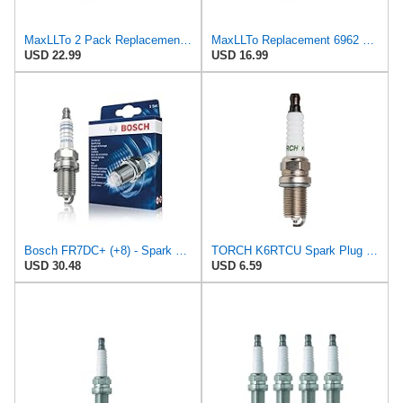
MaxLLTo 2 Pack Replacement 6962 V-Power Spark Plug for Bosch 242240530 242240530000 4028 4228 7524
MaxLLTo Replacement 6962 V-Power Spark Plug for Bosch 242240530 4028 4228 7524 7554 7555 7955 F7DC0
USD 22.99
USD 16.99
Bosch FR7DC+ (+8) - Spark Plugs Nickel - Set of 4
TORCH K6RTCU Spark Plug Replace for NGK BKR6E FR6E-D Sparks Plug, for Champion RC9YC, for DENSO
USD 30.48
USD 6.59