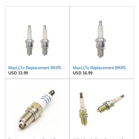
MaxLLTo Replacement BKR5ES Spark Plug for Champion 7440 EON2 OE005 OE013 OE013/T10, 2 pack
MaxLLTo Replacement BKR5ES Spark Plug for Champion 7440 EON2 OE005 OE013 OE013/T10
USD 33.99
USD 16.99