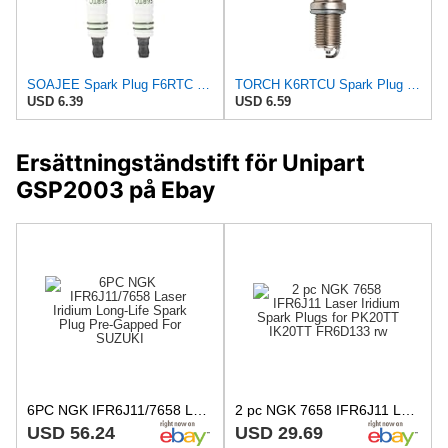
SOAJEE Spark Plug F6RTC Compatible with Champion 415 RN9YCC RN10YC Bosch WR6DC WR7DC 242229656
TORCH K6RTCU Spark Plug Replace for NGK BKR6E FR6E-D Sparks Plug, for Champion RC9YC, for DENSO
USD 6.39
USD 6.59
Ersättningständstift för Unipart
GSP2003 på Ebay
6PC NGK IFR6J11/7658 Laser Iridium Long-Life Spark Plug Pre-Gapped For SUZUKI
2 pc NGK 7658 IFR6J11 Laser Iridium Spark Plugs for PK20TT IK20TT FR6D133 rw
USD 56.24
USD 29.69