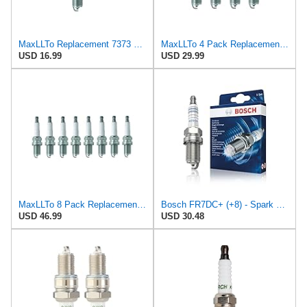
MaxLLTo Replacement 7373 V-Power Spark Plug for Bosch 7553 7554 7555 F7DC FR6DCX FR7DC FRDCX for
MaxLLTo 4 Pack Replacement 7373 V-Power Spark Plug for Bosch 7553 7554 7555 F7DC FR6DCX FR7DC FRDCX
USD 16.99
USD 29.99
MaxLLTo 8 Pack Replacement 7373 V-Power Spark Plug for Bosch 7553 7554 7555 F7DC FR6DCX FR7DC FRDCX
Bosch FR7DC+ (+8) - Spark Plugs Nickel - Set of 4
USD 46.99
USD 30.48