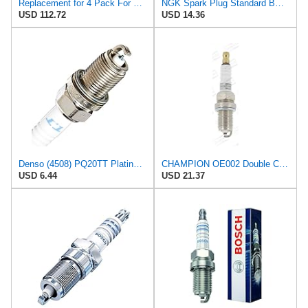
Replacement for 4 Pack For NGK Iridium IX Spark Plugs 2013-2019 For Subaru Outback H4 2.5L ps
NGK Spark Plug Standard BCP6ES NGK
USD 112.72
USD 14.36
Denso (4508) PQ20TT Platinum TT Spark Plug, (Pack of 1)
CHAMPION OE002 Double Copper Spark Plug, Set of 10
USD 6.44
USD 21.37