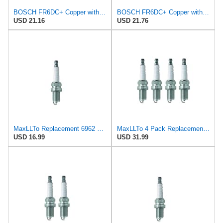
BOSCH FR6DC+ Copper with Nickel Spark Plug - Pack of 10
BOSCH FR6DC+ Copper with Nickel Spark Plug - Single
USD 21.16
USD 21.76
MaxLLTo Replacement 6962 V-Power Spark Plug for Bosch 242240530 4028 4228 7524 7554 7555 7955 F7DC0
MaxLLTo 4 Pack Replacement 6962 V-Power Spark Plug for Bosch 242240530 242240530000 4028 4228 7524
USD 16.99
USD 31.99