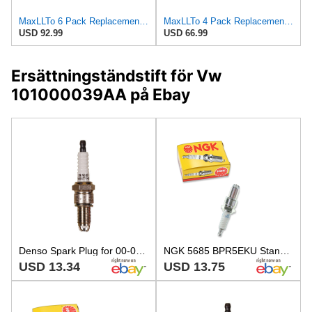
MaxLLTo 6 Pack Replacement 5685 Standard Spark Plug for Bosch W9LDCR for Champion N9BMC RN9BMC for
MaxLLTo 4 Pack Replacement 5685 Standard Spark Plug for Bosch W9LDCR for Champion N9BMC RN9BMC for
USD 92.99
USD 66.99
Ersättningständstift för Vw
101000039AA på Ebay
Denso Spark Plug for 00-01 Mirage 3216
NGK 5685 BPR5EKU Standard Spark Plug for W9LDCR W16ETR-S V99-75-0028 RN9BMC wj
USD 13.34
USD 13.75