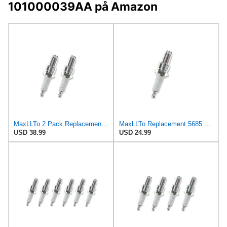
101000039AA på Amazon
MaxLLTo 2 Pack Replacement 5685 Standard Spark Plug for Bosch W9LDCR for Champion N9BMC RN9BMC for
MaxLLTo Replacement 5685 Standard Spark Plug for Bosch W9LDCR for Champion N9BMC RN9BMC for DENSO
USD 38.99
USD 24.99