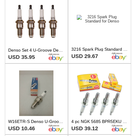
3216 Spark Plug Standard for Denso
Denso Set 4 U-Groove Design Spark Plugs Gap 0.040 For Mitsubishi Mirage 1.5L L4
USD 29.67
USD 35.95
W16ETR-S Denso U-Groove Spark Plug
4 pc NGK 5685 BPR5EKU Standard Spark Plugs for W9LDCR W16ETR-S V99-75-0028 yd
USD 10.46
USD 39.12