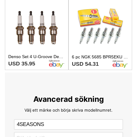
Denso Set 4 U-Groove Design Spark Plugs Gap 0.040 For Mitsubishi Mirage 1.5L L4
6 pc NGK 5685 BPR5EKU Standard Spark Plugs for W9LDCR W16ETR-S V99-75-0028 yu
USD 35.95
USD 54.31
Avancerad sökning
Välj ett märke och börja skriva modellnumret.