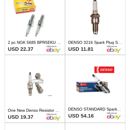
2 pc NGK 5685 BPR5EKU Standard Spark Plugs for W9LDCR W16ETR-S V99-75-0028 ie
DENSO 3216 Spark Plug Standard For 00-01 Mitsubishi Mirage
USD 22.37
USD 11.81
DENSO STANDARD Spark Plugs W16ETRS 3216 Set of 4
One New Denso Resistor Spark Plug 3216 W16ETRS for Mitsubishi Mirage
USD 54.16
USD 19.37