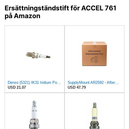
Ersättningständstift för ACCEL 761
på Amazon
Denso (5321) IK31 Iridium Power Spark Plug, (Pack of 1)
SupplyMount AR2592 - Aftermarket Replacement Racing Plugs 4/Box Compatible with AUTOLITE
USD 21.07
USD 47.79