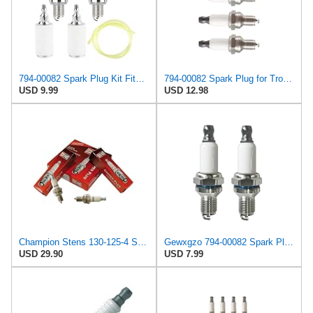
794-00082 Spark Plug Kit Fits for Champion Troy Bilt Trimmer Blower Replace RDZ4H 753-05255
794-00082 Spark Plug for Troy-Bilt Ryobi MTD 794-00082B 791-180852
USD 9.99
USD 12.98
Champion Stens 130-125-4 Spark Plug Compatible with/Replacement 979, RDZ4H, MTD 49M0852K006,
Gewxgzo 794-00082 Spark Plug Replace for Cham-pion RDZ4H T-Bilt 753-05255 753-05784 791-180852
USD 29.90
USD 7.99