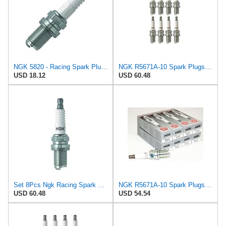
NGK 5820 - Racing Spark Plug - Part # 5820
NGK R5671A-10 Spark Plugs V Power Turbo Nitrous Supercharged Qty 8 5820 Sbc Bbc
USD 18.12
USD 60.48
Set 8Pcs Ngk Racing Spark Plugs Stock 5820 Nickel Core Tip Standard 0 020In R5671A 10
NGK R5671A-10 Spark Plugs V Power Turbo Nitrous Supercharged (Qty 8) 5820 Sbc Bbc
USD 60.48
USD 54.54