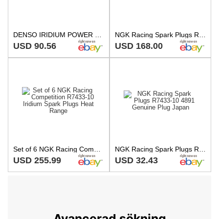
DENSO IRIDIUM POWER Spark Plugs IK31 5321 with Non-Removable Nut Set of 4
NGK Racing Spark Plugs R7433-10 set of 4 for HONDA FIT GE8/GE9 from JAPAN
USD 90.56
USD 168.00
Set of 6 NGK Racing Competition R7433-10 Iridium Spark Plugs Heat Range
NGK Racing Spark Plugs R7433-10 4891 Genuine Plug Japan
USD 255.99
USD 32.43
Avancerad sökning