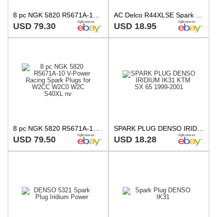
8 pc NGK 5820 R5671A-10 V-Power Racing Spark Plugs for W2CC W2C0 W2C S40XL nv
AC Delco R44XLSE Spark Plug 4pc Set - Vintage Old Stock
USD 79.30
USD 18.95
8 pc NGK 5820 R5671A-10 V-Power Racing Spark Plugs for W2CC W2C0 W2C S40XL nv
SPARK PLUG DENSO IRIDIUM IK31 KTM SX 65 1999-2001
USD 79.50
USD 18.28