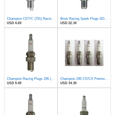
Champion C57YC (791) Racing Plug
Brisk Racing Spark Plugs DOR08LGS Spark Plug Premium Racing
USD 4.69
USD 22.34
Champion Racing Plugs 295 (C57CX) Pack of 1 (UPC 037551007080)
Champion 295 C57CX Premium Racing Spark Plug Pack of 4
USD 9.49
USD 34.30