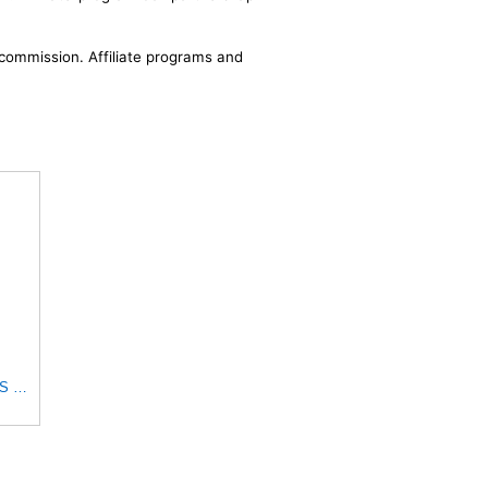
a commission. Affiliate programs and
Brisk Racing Spark Plugs DOR08LGS Spark Plug Premium Racing