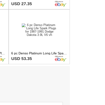
USD 27.35
DENSO IRIDIUM POWER Spark Plugs IK31 5321 with Non-Removable Nut Set of 4
6 pc Denso Platinum Long Life Spark Plugs for 1987-1991 Dodge Dakota 3.9L V6 vh
USD 53.35