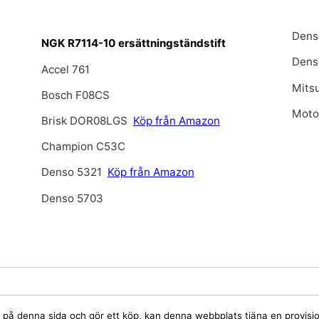
Dens
NGK R7114-10 ersättningständstift
Dens
Accel 761
Mits
Bosch F08CS
Moto
Brisk DOR08LGS
Köp från Amazon
Champion C53C
Denso 5321
Köp från Amazon
Denso 5703
jare på denna sida och gör ett köp, kan denna webbplats tjäna en provis