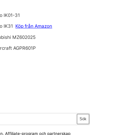
o IK01-31
o IK31
Köp från Amazon
ubishi MZ602025
rcraft AGPR601P
Sök
ion. Affiliate-program och partnerskap