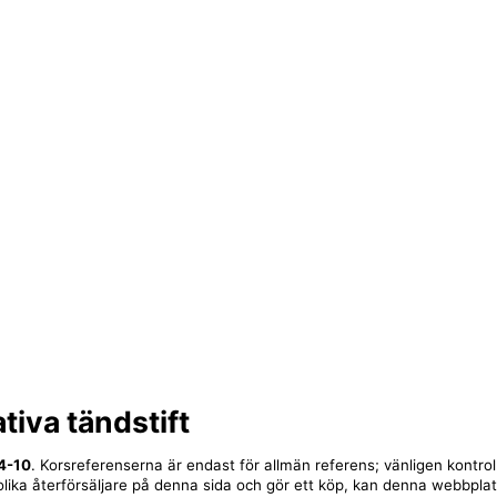
tiva tändstift
4-10
. Korsreferenserna är endast för allmän referens; vänligen kontro
ll olika återförsäljare på denna sida och gör ett köp, kan denna webbpla