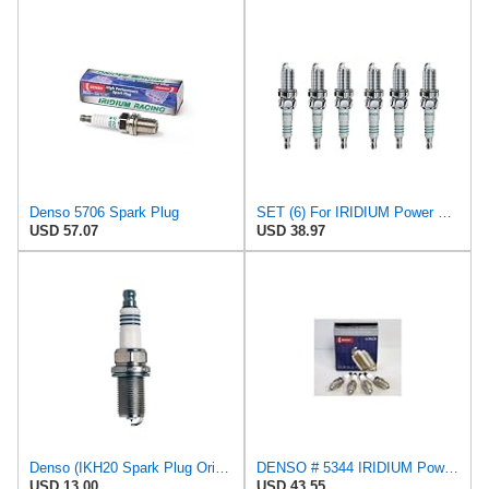
Denso 5706 Spark Plug
SET (6) For IRIDIUM Power Spark Plugs IKH20 5344
USD 57.07
USD 38.97
Denso (IKH20 Spark Plug Original)
DENSO # 5344 IRIDIUM Power Spark Plugs - IKH20-4 PCS * NEW *
USD 13.00
USD 43.55