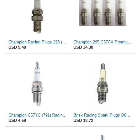
Champion Racing Plugs 295 (C57CX) Pack of 1 (UPC 037551007080)
Champion 295 C57CX Premium Racing Spark Plug Pack of 4
USD 9.49
USD 34.30
Champion C57YC (791) Racing Plug
Brisk Racing Spark Plugs D08S Spark Plug Silver Racing
USD 4.69
USD 18.72