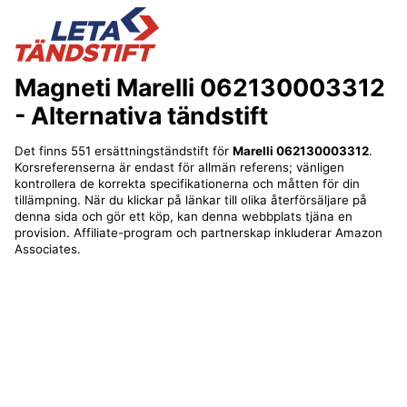
Magneti Marelli 062130003312
- Alternativa tändstift
Det finns 551 ersättningständstift för
Marelli 062130003312
.
Korsreferenserna är endast för allmän referens; vänligen
kontrollera de korrekta specifikationerna och måtten för din
tillämpning. När du klickar på länkar till olika återförsäljare på
denna sida och gör ett köp, kan denna webbplats tjäna en
provision. Affiliate-program och partnerskap inkluderar Amazon
Associates.